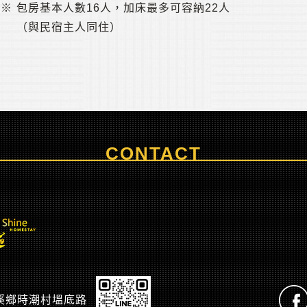
※
包房基本人數16人，加床最多可容納22人
（與民宿主人同住）
CONTACT
溪鄉時潮村塭底路