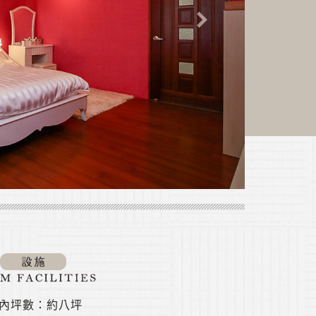
內坪數：約八坪