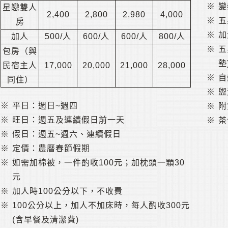
※
變
星戀雙人
2,400
2,800
2,980
4,000
※
五
房
※
加
加人
500/人
600/人
600/人
800/人
※
五
包房（與
墊
民宿主人
17,000
20,000
21,000
28,000
※
自
同住）
※
盥
※
平日：週日~週四
※
附
※
旺日：週五及連續假日前一天
※
茶
※
假日：週五~週六、連續假日
※
定價：農曆春節假期
※
如需加棉被，一件酌收100元；加枕頭一顆30
元
※
加人時100公分以下，不收費
※
100公分以上，加人不加床時，每人酌收300元
(含早餐及清潔費)