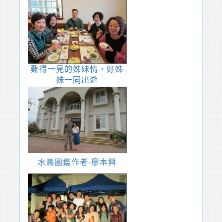
難得一見的姊妹情，好姊
妹一同出遊
水鳥圖鑑作者-廖本興