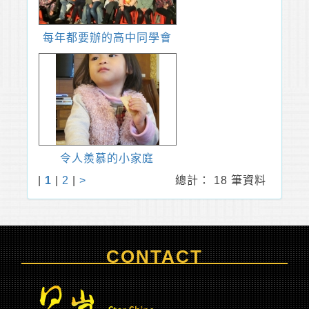
每年都要辦的高中同學會
令人羨慕的小家庭
|
1
|
2
|
>
總計： 18 筆資料
CONTACT