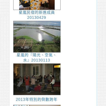
星嵐民宿的新進成員
20130429
星嵐的『陽光、空氣、
水』20130113
2013年特別的倒數跨年